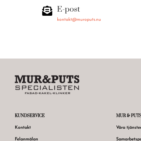
E-post

kontakt@muroputs.nu
KUNDSERVICE
MUR & PUT
Kontakt
Våra tjänste
Felanmälan
Samarbetspa