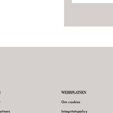
S
WEBBPLATSEN
r
Om cookies
rtners
Integritetspolicy