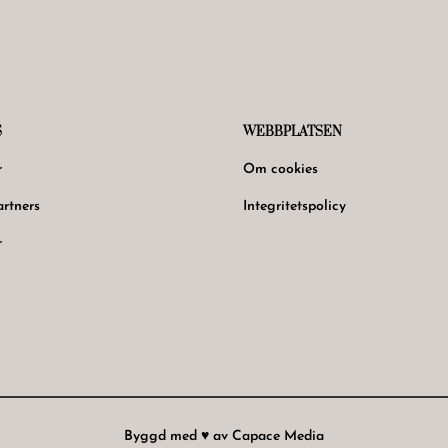
S
WEBBPLATSEN
r
Om cookies
rtners
Integritetspolicy
r
Byggd med ♥ av Capace Media