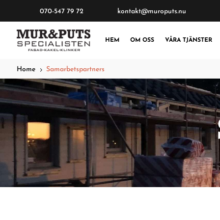
070-547 79 72
kontakt@muroputs.nu
HEM
OM OSS
VÅRA TJÄNSTER
Home
Samarbetspartners
5