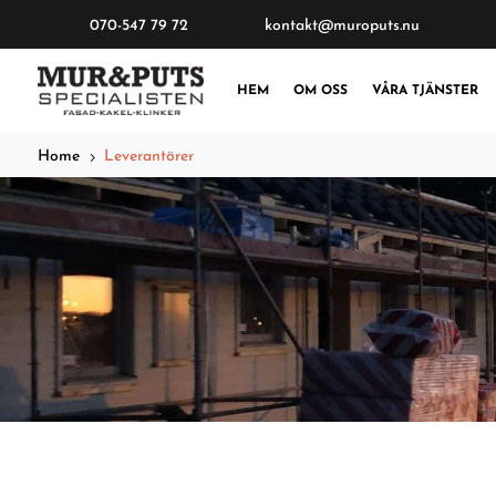
070-547 79 72
kontakt@muroputs.nu
HEM
OM OSS
VÅRA TJÄNSTER
Home
Leverantörer
5