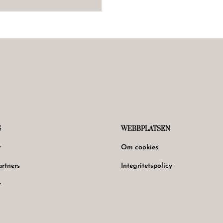
S
WEBBPLATSEN
r
Om cookies
rtners
Integritetspolicy
r